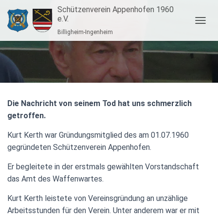
Schützenverein Appenhofen 1960
e.V.
N
Billigheim-Ingenheim
A
V
I
G
A
T
I
O
Die Nachricht von seinem Tod hat uns schmerzlich
N
getroffen.
U
M
Kurt Kerth war Gründungsmitglied des am 01.07.1960
S
gegründeten Schützenverein Appenhofen.
C
H
Er begleitete in der erstmals gewählten Vorstandschaft
A
L
das Amt des Waffenwartes.
T
E
Kurt Kerth leistete von Vereinsgründung an unzählige
N
Arbeitsstunden für den Verein. Unter anderem war er mit