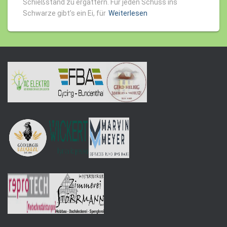
Schießstand zu ergattern. Für jeden Schuss ins
Schwarze gibt’s ein Ei, für
Weiterlesen