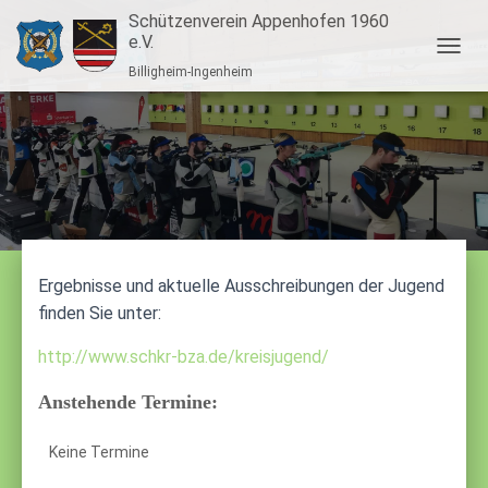
Schützenverein Appenhofen 1960
e.V.
N
Billigheim-Ingenheim
A
V
I
G
A
T
I
O
N
U
Ergebnisse und aktuelle Ausschreibungen der Jugend
M
finden Sie unter:
S
C
H
http://www.schkr-bza.de/kreisjugend/
A
L
Anstehende Termine:
T
E
Keine Termine
N