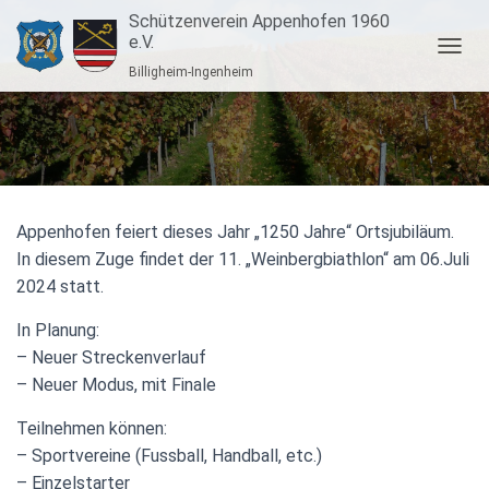
Schützenverein Appenhofen 1960
e.V.
N
Billigheim-Ingenheim
A
V
I
G
A
T
I
O
Appenhofen feiert dieses Jahr „1250 Jahre“ Ortsjubiläum.
N
In diesem Zuge findet der 11. „Weinbergbiathlon“ am 06.Juli
U
2024 statt.
M
S
In Planung:
C
H
– Neuer Streckenverlauf
A
– Neuer Modus, mit Finale
L
T
Teilnehmen können:
E
– Sportvereine (Fussball, Handball, etc.)
N
– Einzelstarter