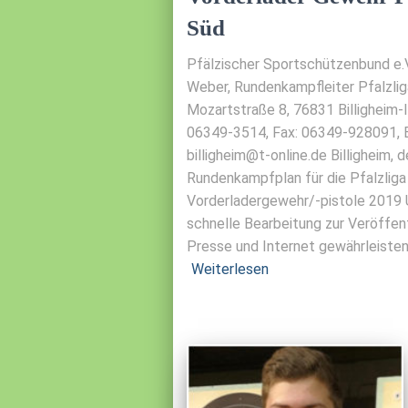
Süd
Pfälzischer Sportschützenbund e.V.
Weber, Rundenkampfleiter Pfalzli
Mozartstraße 8, 76831 Billigheim-I
06349-3514, Fax: 06349-928091, E
billigheim@t-online.de Billigheim, 
Rundenkampfplan für die Pfalzliga
Vorderladergewehr/-pistole 2019 
schnelle Bearbeitung zur Veröffent
Presse und Internet gewährleisten
Weiterlesen