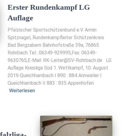
Erster Rundenkampf LG
Auflage
Pfälzischer Sportschützenbund e.V. Armin
Spitznagel, Rundenkampfleiter Schützenkreis
Bad Bergzabern Bahnhofstraße 39a, 76865
Rohrbach Tel.: 06349-929995,Fax: 06349-
9630765,E-Mail: RK-Leiter@SV-Rohrbach.de LG
Auflage Kreisliga Süd 1. Wettkampf, 10. August
2019 Queichhambach I 890 : 884 Annweiler I
Queichhambach II 883 : 835 Appenhofen
Weiterlesen
alzliga-