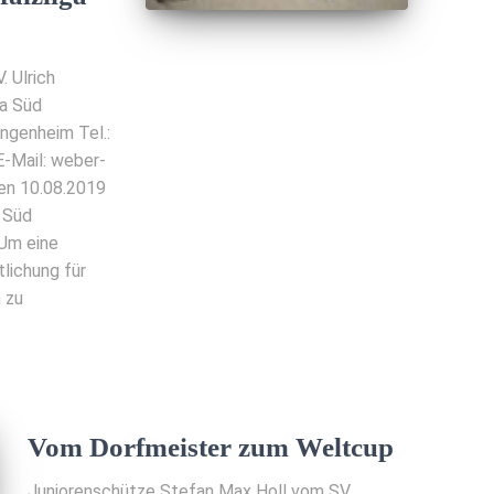
 Ulrich
ga Süd
ngenheim Tel.:
-Mail: weber-
den 10.08.2019
 Süd
Um eine
lichung für
 zu
Vom Dorfmeister zum Weltcup
Juniorenschütze Stefan Max Holl vom SV