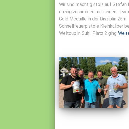
Wir sind mächtig stolz auf Stefan 
errang zusammen mit seinen Team 
Gold Medaille in der Disziplin 25m
Schnellfeuerpistole Kleinkaliber b
Weltcup in Suhl. Platz 2 ging
Weit