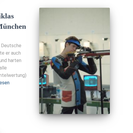
iklas
 München
e Deutsche
gte er auch
und harten
alle
entelwertung)
lesen